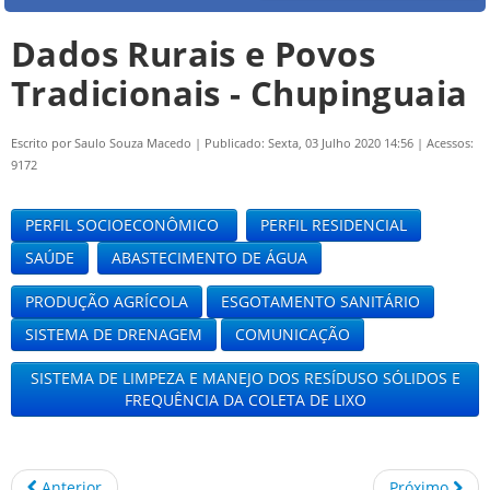
Dados Rurais e Povos
Tradicionais - Chupinguaia
Escrito por
Saulo Souza Macedo
|
Publicado: Sexta, 03 Julho 2020 14:56
|
Acessos:
9172
PERFIL SOCIOECONÔMICO
PERFIL RESIDENCIAL
SAÚDE
ABASTECIMENTO DE ÁGUA
PRODUÇÃO AGRÍCOLA
ESGOTAMENTO SANITÁRIO
SISTEMA DE DRENAGEM
COMUNICAÇÃO
SISTEMA DE LIMPEZA E MANEJO DOS RESÍDUSO SÓLIDOS E
FREQUÊNCIA DA COLETA DE LIXO
Anterior
Próximo