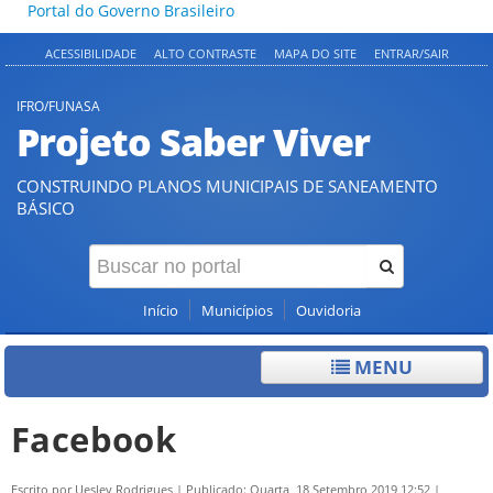
Portal do Governo Brasileiro
ACESSIBILIDADE
ALTO CONTRASTE
MAPA DO SITE
ENTRAR/SAIR
IFRO/FUNASA
Projeto Saber Viver
CONSTRUINDO PLANOS MUNICIPAIS DE SANEAMENTO
BÁSICO
Início
Municípios
Ouvidoria
MENU
Facebook
Escrito por
Uesley Rodrigues
|
Publicado: Quarta, 18 Setembro 2019 12:52
|