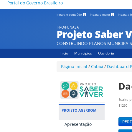
Portal do Governo Brasileiro
Ir para o conteúdo
1
Ir para o menu
2
Ir para a
IFRO/FUNASA
Projeto Saber V
CONSTRUINDO PLANOS MUNICIPAIS
Início
Municípios
Ouvidoria
Página inicial
/
Cabixi
/
Dashboard P
Da
Escrito 
11260
PROJETO AGERROM
PER
Apresentação