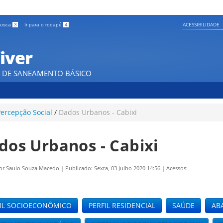
ACESSIBILIDADE
 busca
3
Ir para o rodapé
4
iver
 DE SANEAMENTO BÁSICO
ercepção Social
/
Dados Urbanos - Cabixi
dos Urbanos - Cabixi
por
Saulo Souza Macedo
|
Publicado: Sexta, 03 Julho 2020 14:56
|
Acessos:
FIL SOCIOECONÔMICO
PERFIL RESIDENCIAL
SAÚDE
AB